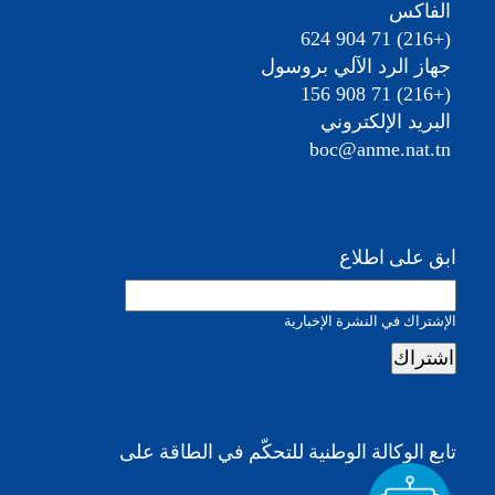
الفاكس
(+216) 71 904 624
جهاز الرد الآلي بروسول
(+216) 71 908 156
البريد الإلكتروني
boc@anme.nat.tn
ابق على اطلاع
الإشتراك في النشرة الإخبارية
تابع الوكالة الوطنية للتحكّم في الطاقة على
ok.com/@anmetunisie
nkedin.com/company/agence-
://www.youtube.com/@ANMETunisie2014
s://www.instagram.com/anmetunisie
https://twitter.com/ANMETunisie
https://www.facebook.com/anmetun