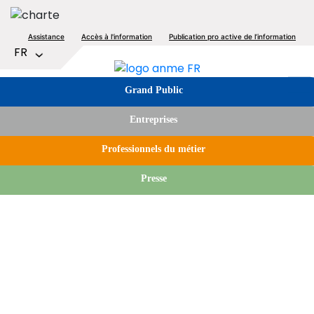
Aller
au
Top
Assistance
Accès à l'information
Publication pro active de l’information
contenu
Lister les actions supplémentaires
FR
principal
menu
Image
Tabs
Grand Public
menu
Entreprises
Professionnels du métier
Presse