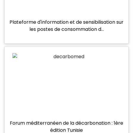
Plateforme d'information et de sensibilisation sur
les postes de consommation d…
DESK
Bonjour 👋
                        Comment je peux vous aider ? 
Posez-moi des questions 

Forum méditerranéen de la décarbonation : 1ère
édition Tunisie