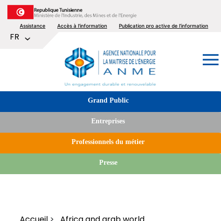
Aller
au
Top
Assistance
Accès à l'information
Publication pro active de l’information
contenu
Lister les actions supplémentaires
FR
principal
menu
Image
Tabs
Grand Public
menu
Entreprises
Professionnels du métier
Presse
Accueil
Africa and arab world