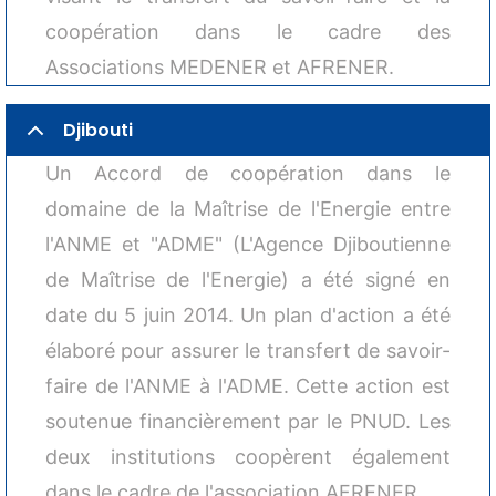
coopération dans le cadre des
Associations MEDENER et AFRENER.
Djibouti
Un Accord de coopération dans le
domaine de la Maîtrise de l'Energie entre
l'ANME et "ADME" (L'Agence Djiboutienne
de Maîtrise de l'Energie) a été signé en
date du 5 juin 2014. Un plan d'action a été
élaboré pour assurer le transfert de savoir-
faire de l'ANME à l'ADME. Cette action est
soutenue financièrement par le PNUD. Les
DESK
deux institutions coopèrent également
Bonjour 👋
                        Comment je peux vous aider ? 
dans le cadre de l'association AFRENER.
Posez-moi des questions 
