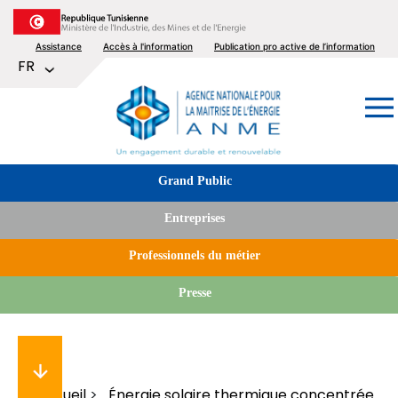
Aller
au
Top
Assistance
Accès à l'information
Publication pro active de l’information
contenu
Lister les actions supplémentaires
FR
principal
menu
Image
Tabs
Grand Public
menu
Entreprises
Professionnels du métier
Presse
Accueil
Énergie solaire thermique concentrée