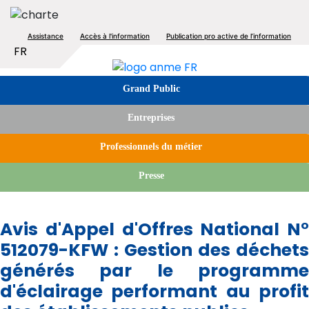
Aller
au
Top
Assistance
Accès à l'information
Publication pro active de l’information
contenu
Lister les actions supplémentaires
FR
principal
menu
Image
Tabs
Grand Public
menu
Entreprises
Professionnels du métier
Presse
Avis d'Appel d'Offres National N°
512079-KFW : Gestion des déchets
générés par le programme
d'éclairage performant au profit