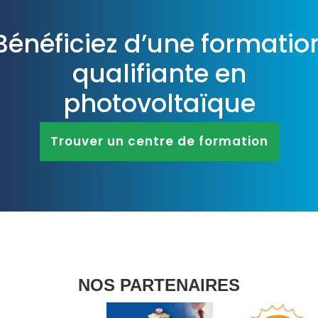
Bénéficiez d’une formatio
qualifiante en
photovoltaïque
DESK
Trouver un centre de formation
Bonjour 👋
                        Comment je peux vous aider ? 
Posez-moi des questions 

NOS PARTENAIRES