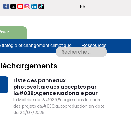
Lister les actions
FR
https://www.facebook.com/anmetun
https://twitter.com/ANMETunisie
https://www.youtube.com/@ANMETunisie2014
https://www.instagram.com/anmetunisie
https://www.linkedin.com/company/agen
https://www.tiktok.com/@anmetunisie
nationale-
pour-
la-
resse
ma%C3%AEtrise-
de-
Stratégie et changement climatique
Ressources
l-
en…
éléchargements
Liste des panneaux
OWNLOAD
photovoltaïques acceptés par
l&#039;Agence Nationale pour
la Maitrise de l&#039;Energie dans le cadre
des projets d&#039;autoproduction en date
du 24/07/2026