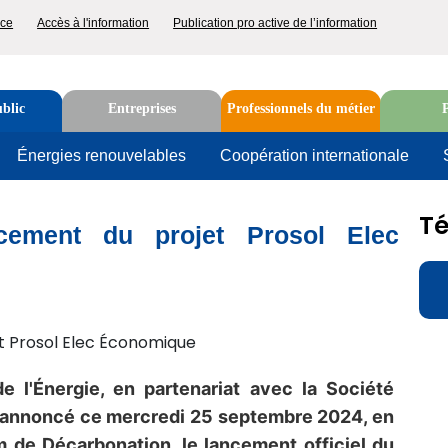
p
nce
Accès à l'information
Publication pro active de l’information
nu
blic
Entreprises
Professionnels du métier
P
u
Énergies renouvelables
Coopération internationale
Rechercher
T
ncement du projet Prosol Elec
D
e l'Énergie, en partenariat avec la Société
 a annoncé ce mercredi 25 septembre 2024, en
 de Décarbonation, le lancement officiel du