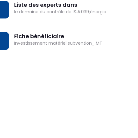
Liste des experts dans
OWNLOAD
le domaine du contrôle de l&#039;énergie
Fiche bénéficiaire
OWNLOAD
Investissement matériel subvention_ MT