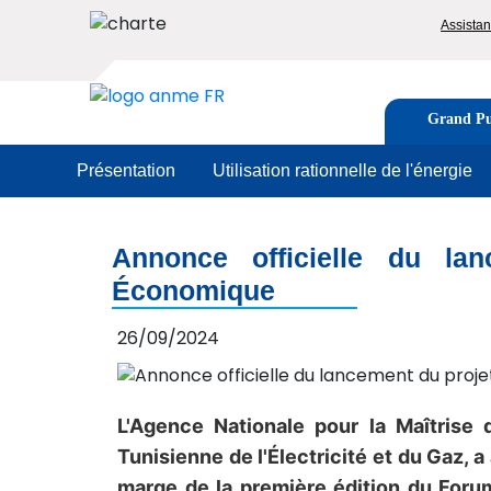
Aller
To
Assista
au
me
contenu
principal
Image
Tabs
Grand Pu
men
Présentation
Utilisation rationnelle de l'énergie
Annonce officielle du la
Économique
26/09/2024
L'Agence Nationale pour la Maîtrise d
Tunisienne de l'Électricité et du Gaz,
marge de la première édition du Forum