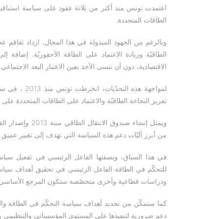
معدل تغلغل الطاقات المتجددة في إنتاج
اعتمدت تونس منذ أكثر من ثلاثة عقود على سياسة استباقية
الكهرباء عام 2030.
الطاقات المتجددة.
وبالرغم من الجهود المبذولة في هذا المجال، ازداد تفاقم ع
الطاقيّة وزيادة الاعتماد على الطاقة الأحفوريّة. إضافة إ
الاقتصادية، دون أن ننسى الأخذ بعين الاعتبار البعد الاجتماعي وا
لمواجهة هذه ال
تعزيز النجاعة الطاقيّة والاعتماد على الطاقات المتجددة على
من أبرز آليّات دعم هذه السياسة التي تهدف إلى تغيير عميق
في هذا السياق، وبصفتها الفاعل الرئيسي في تفعيل سياسة 
للتحكّم في الطاقة الفاعل الرئيسي في تحقيق أهداف سياسة
ودراسات قطاعية وأخرى متخصّصة ستكون المرجع الأساسي ل
كما ستمكّن من تحديد أهداف سياسة التحكّم في الطاقة والت
دعم ضرورية لتنفيذها على المستوى المؤسساتي والتنظيمي وا