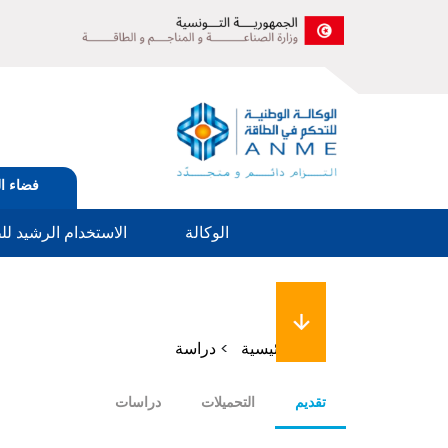
الصورة
Tabs
فضاء ا
menu
الوكالة
الاستخدام الرشيد لل
مسار
الرئيسية
دراسة
التنقل
تقديم
التحميلات
دراسات
35 %