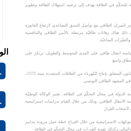
إنخفاض كثافة الكربون في عام 2030
 للتحكّم في الطاقة تهدف إلى ترشيد استهلاك الطاقة وتطوير
مقارنة بمستوى عام 2010.
جز الميزان الطاقي مع تواصل النسق التصاعدي لارتفاع الفاتورة
لى ذلك هناك رهانات طاقيّة مرتبطة بالأمن الطاقي والتنافسية
لتغيّرات المناخيّة.
الو
تحدّيات، انخرطت تونس منذ 2013 ، في سياسة انتقال طاقي على المدى المتوسط ​​والطويل، ترتكز على
 نطاق واسع.
تح
ويمثل إنشاء صندوق الانتقال الطاقي سنة 2013 وإصدار القانون المتعلق بإنتاج الكهرباء من الطاقات المتجددة سنة 2015،
 في المشهد الطاقي التونسي.
الدولة في مجال التحكّم في الطاقة، تعتبر الوكالة الوطنيّة
تح
 الانتقال الطاقي، وذلك من خلال القيام بدراسات استراتيجية
أصحاب القرار.
وجّهات الاستراتيجية من خلال اقتراح خطة عمل مزودة بتدابير
تح
لمالي وكذلك تقوية القدرات في مجال التحكّم في الطاقة.