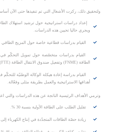
ولتحقيق ذلك، ركزت الأشغال التي تم تنفيذها حتى الآن أساس
إعداد دراسات استراتيجية حول ترشيد استهلاك الطاقة
ويجري حاليا تحيين هذه الدراسات.
القيام بدراسات قطاعية خاصة حول المزيج الطاقي ل
القيام بدراسات متخصّصة حول تمويل التحكّم في ال
الطاقة (
FNME
) وتفعيل صندوق الانتقال الطاقة (
FTE
.
القيام بدراسة إعادة هيكلة الوكالة الوطنيّة للتحكّم
أهدافها الاستراتيجية والعمل بطريقة مثلى وفعّالة.
وترمي الأهداف الرئيسية الناتجة عن هذه الدراسات والتي اعتمدتها
تقليل الطلب على الطاقة الأولية بنسبة 30
%
.
زيادة حصّة الطاقات المتجدّدة في إنتاج الكهرباء إلى 30
تقليص كثافة الكربون في قطاع الطاقة بنسبة 46
%
م