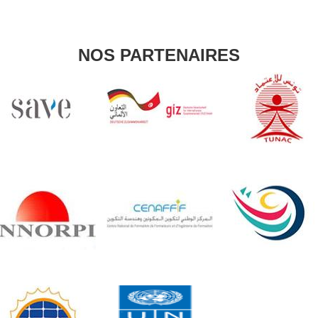
DESK
Bonjour 👋
                        Comment je peux vous aider ? 
NOS PARTENAIRES
Posez-moi des questions 
