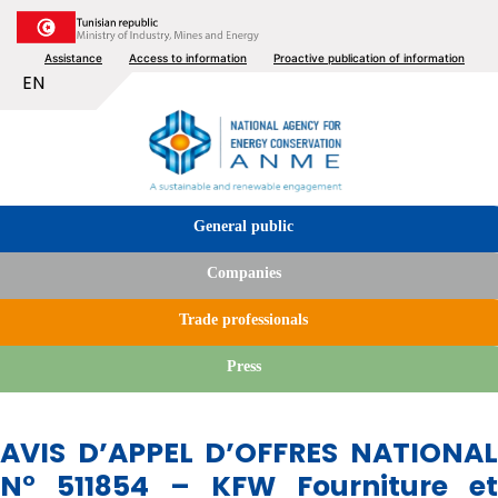
Skip
to
Top
Assistance
Access to information
Proactive publication of information
main
List additional actions
EN
content
menu
Image
Tabs
General public
menu
Companies
Trade professionals
Press
AVIS D’APPEL D’OFFRES NATIONAL
N° 511854 – KFW Fourniture et